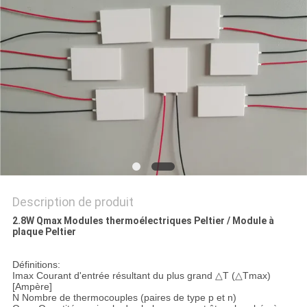
PLAN
DU
SITE
PRIVACY
POLICY
Description de produit
2.8W Qmax Modules thermoélectriques Peltier / Module à
plaque Peltier
Définitions:
Imax Courant d'entrée résultant du plus grand △T (△Tmax)
[Ampère]
N Nombre de thermocouples (paires de type p et n)