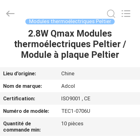
Adcol
Electronics
(Guangzhou)
Co.,
Ltd..
Modules thermoélectriques Peltier
All
Rights
2.8W Qmax Modules
MAISON
Reserved.
thermoélectriques Peltier /
PRODUITS
Module à plaque Peltier
VIDÉOS
Lieu d'origine:
Chine
Nom de marque:
Adcol
AU
Certification:
ISO9001 , CE
SUJET
Numéro de modèle:
TEC1-0706U
DE
NOUS
Quantité de
10 pièces
commande min: