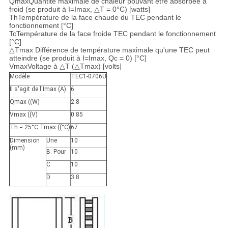
QmaxQuantité maximale de chaleur pouvant être absorbée à
froid (se produit à I=Imax, △T = 0°C) [watts]
ThTempérature de la face chaude du TEC pendant le
fonctionnement [°C]
TcTempérature de la face froide TEC pendant le fonctionnement
[°C]
△Tmax Différence de température maximale qu'une TEC peut
atteindre (se produit à I=Imax, Qc = 0) [°C]
VmaxVoltage à △T (△Tmax) [volts]
Modèle
TEC1-0706U
Il s'agit de l'Imax (A)
6
Qmax ((W)
2.8
Vmax ((V)
0.85
Th = 25°C Tmax ((°C)
67
Dimension
Une
10
(mm)
B. Pour
10
C
10
D
3.8