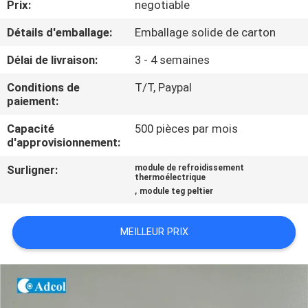
Prix:
negotiable
VISITE
D'USINE
Détails d'emballage:
Emballage solide de carton
Délai de livraison:
3 - 4 semaines
CONTRÔLE
Conditions de
T/T, Paypal
DE
paiement:
QUALITÉ
Capacité
500 pièces par mois
d'approvisionnement:
CONTACT
Surligner:
module de refroidissement
thermoélectrique
USA
,
module teg peltier
NOUVELLES
MEILLEUR PRIX
CAS