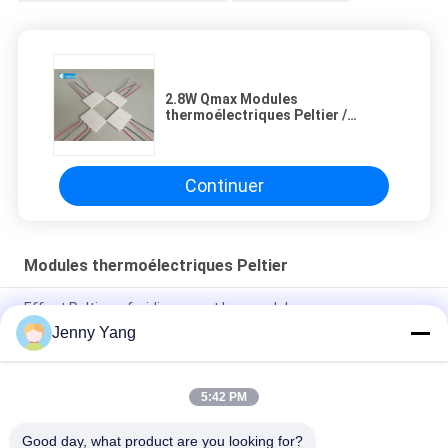
2.8W Qmax Modules
thermoélectriques Peltier /
Module à plaque Peltier
Continuer
Modules thermoélectriques Peltier
Effect Peltier refroidissement Les modules
thermoélectriques Peltier La meilleure solution de
Jenny Yang
refroidissement
Modules thermoélectriques TEC Peltier avec trou
5:42 PM
TBA Cellule Peltier Modules thermoélectriques TEC avec trou
Good day, what product are you looking for?