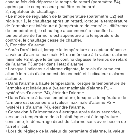
chaque fois doit dépasser le temps de retard (paramètre E4),
après quoi le compresseur peut être redémarré.
2, régulateur de chauffage:
• Le mode de régulation de la température (paramètre C2) est
réglé sur 1, le chauffage après un retard, lorsque la température
de l'armoire est inférieure à (température de contrôle - différence
de température), le chauffage a commencé à chauffer.La
température de l'armoire est supérieure à la température de
contrôle, le chauffage cesse de chauffer.
3, Fonction d'alarme:
• Après l'arrêt initial, lorsque la température du capteur dépasse
la valeur d'alarme maximale P1 ou inférieure à la valeur d'alarme
minimale P2 et que le temps continu dépasse le temps de retard
de l'alarme P3,entrer dans l'état d'alarme.
• Lorsque l'indicateur d'alarme clignote, le relais d'alarme est
allumé.le relais d'alarme est déconnecté et l'indicateur d'alarme
s'allume.
• Dans l'alarme à haute température, lorsque la température de
l'armoire est inférieure à (valeur maximale d'alarme P1 -
hystérésis d'alarme P4), éteindre l'alarme.
• Dans l'alarme à basse température, lorsque la température de
l'armoire est supérieure à (valeur maximale d'alarme P2 +
hystérésis d'alarme P4), éteindre l'alarme.
• Connexion à l'alimentation électrique après deux secondes,
lorsque la température de la bibliothèque est à température
constante, le démarrage direct de l'alarme sans avoir besoin de
l'arrêt initial.
• Lors du réglage de la valeur du paramètre d'alarme, la valeur