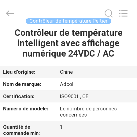
Adcol
Electronics
(Guangzhou)
Co.,
Ltd..
Contrôleur de température Peltier
All
Rights
Contrôleur de température
MAISON
Reserved.
intelligent avec affichage
PRODUITS
numérique 24VDC / AC
VIDÉOS
Lieu d'origine:
Chine
Nom de marque:
Adcol
AU
Certification:
ISO9001 , CE
SUJET
Numéro de modèle:
Le nombre de personnes
DE
concernées
NOUS
Quantité de
1
commande min: