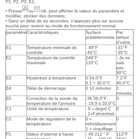
P1, P2, P3, E1;
• Presse
ou
clé, peut afficher la valeur du paramètre et
modifier, stocker des données;
• Dans un délai de six secondes, n'appuyez plus sur aucune
touche pour revenir au mode de fonctionnement normal.
paramètre
Caractéristiques
Surface
Par
prédéterminée
défaut
d'usine
E1
Température minimale de
- 49°F
-31°F
contrôle
-45°C
-35°C
E2
Température de contrôle
248°F
- Je ne
maximale
120°C
sais
pas.
90°C
E3
Hystérésis à température
0.54,0°F
7.2°F
0.1 ≈ 30.0°C
40,0°C
E4
Délai de démarrage
0 10 minutes
2
minutes
E5
Correction de la sonde de
-35 ̊36,0°F
0
température de l'armoire
- 19,9 à 20,0°C
C1
Unité de température
0 = degré C
0
1=Fahrenheit
C2
Mode de régulation de la
0 =
0
température
refroidissement
1 = chauffage
P1
Valeur d'alarme à haute
- 49 212 ° F
113°F