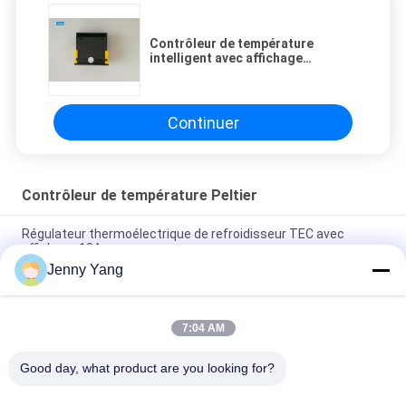
Contrôleur de température
intelligent avec affichage
numérique 24VDC / AC
Continuer
Contrôleur de température Peltier
Régulateur thermoélectrique de refroidisseur TEC avec
affichage 10A
Jenny Yang
Contrôle de température TEC 5R7 H Contrôle de pont PC
Contrôle PID programmable
7:04 AM
Contrôleur de refroidisseur Peltier / Contrôleur de
température thermoélectrique Sensor NTC
Good day, what product are you looking for?
Catégories populaires
Tous