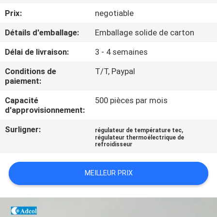
VISITE
Prix:
negotiable
D'USINE
Détails d'emballage:
Emballage solide de carton
CONTRÔLE
Délai de livraison:
3 - 4 semaines
DE
Conditions de
T/T, Paypal
paiement:
QUALITÉ
Capacité
500 pièces par mois
d'approvisionnement:
CONTACT
Surligner:
,
régulateur de température tec
USA
régulateur thermoélectrique de
refroidisseur
NOUVELLES
MEILLEUR PRIX
CAS