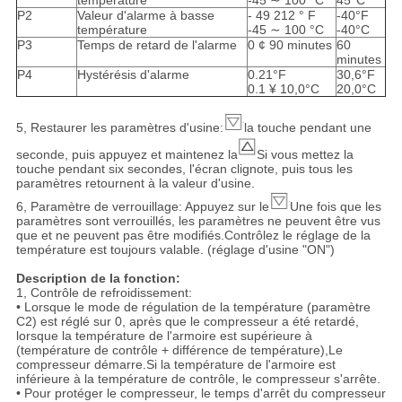
température
-45 ∼ 100 °C
45°C
P2
Valeur d'alarme à basse
- 49 212 ° F
-40°F
température
-45 ∼ 100 °C
-40°C
P3
Temps de retard de l'alarme
0 ¢ 90 minutes
60
minutes
P4
Hystérésis d'alarme
0.21°F
30,6°F
0.1 ¥ 10,0°C
20,0°C
5, Restaurer les paramètres d'usine:
la touche pendant une
seconde, puis appuyez et maintenez la
Si vous mettez la
touche pendant six secondes, l'écran clignote, puis tous les
paramètres retournent à la valeur d'usine.
6, Paramètre de verrouillage: Appuyez sur le
Une fois que les
paramètres sont verrouillés, les paramètres ne peuvent être vus
que et ne peuvent pas être modifiés.Contrôlez le réglage de la
température est toujours valable. (réglage d'usine "ON")
Description de la fonction:
1, Contrôle de refroidissement:
• Lorsque le mode de régulation de la température (paramètre
C2) est réglé sur 0, après que le compresseur a été retardé,
lorsque la température de l'armoire est supérieure à
(température de contrôle + différence de température),Le
compresseur démarre.Si la température de l'armoire est
inférieure à la température de contrôle, le compresseur s'arrête.
• Pour protéger le compresseur, le temps d'arrêt du compresseur