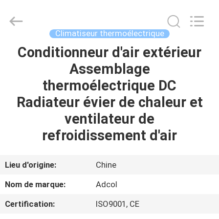
Adcol
Electronics
(Guangzhou)
Co.,
Ltd..
Climatiseur thermoélectrique
All
Rights
Conditionneur d'air extérieur
MAISON
Reserved.
Assemblage
PRODUITS
thermoélectrique DC
Radiateur évier de chaleur et
VIDÉOS
ventilateur de
refroidissement d'air
AU
SUJET
Lieu d'origine:
Chine
DE
Nom de marque:
Adcol
NOUS
Certification:
ISO9001, CE