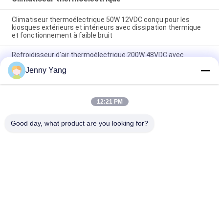
Climatiseur thermoélectrique 50W 12VDC conçu pour les
kiosques extérieurs et intérieurs avec dissipation thermique
et fonctionnement à faible bruit
Refroidisseur d'air thermoélectrique 200W 48VDC avec
conception compacte et fonctionnement à semi-
Jenny Yang
conducteurs, idéal pour les solutions de refroidissement
d'armoires de batterie extérieures
Climatiseur thermoélectrique 150W, refroidisseur air-air pour
12:21 PM
armoires électroniques, chambres environnementales et
enceintes extérieures
Good day, what product are you looking for?
Catégories populaires
Tous
Refroidisseur 
Climatiseur 
Thermoélectrique 
Thermoélectrique
De Peltier
Réglageur De 
Refroidisseur 
Plaque Peltier
Liquide 