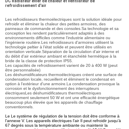
DC Radiateur évier de chaleur et ventilateur de
refroidissement d'air
Les refroidisseurs thermoélectriques sont la solution idéale pour
refroidir et éliminer la chaleur des petites armoires, des
panneaux de commande et des consoles.Sa technologie et sa
conception les rendent particulièrement adaptés à des
environnements difficiles comme l'industrie alimentaire ou
l'ingénierie routière.Les refroidisseurs d'armoires utilisent la
technologie peltier à l'état solide et peuvent être utilisés en
orientation verticale.Séparation de la circulation d'air interne et
du débit d'air extérieur ambiant et étanchéité hermétique à la
bride de la classe de protection IP55.
Les capacités de refroidissement varient de 20 à 400 W (peut
être personnalisée)
Les déshumidificateurs thermoélectriques créent une surface de
condensation locale, recueillent et éliminent le condensat en
option à l'extérieur d'une armoire.La condensation provoque la
corrosion et le dysfonctionnement des interrupteurs
électriquesLes déshumidificateurs thermoélectriques
consomment seulement 50 W et ont une efficacité énergétique
beaucoup plus élevée que les appareils de chauffage
conventionnels.
Le
Le système de régulation de la tension doit être conforme à
l'annexe V.
Les appareils électriques
l'air
Il peut refroidir jusqu'à
67 degrés sous la température ambiante ou maintenir la