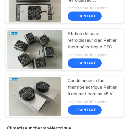
refroidisseur
thermoélectrique pour le
negotiable MOQ:1 pièces
refroidissement de
LE CONTACT
kiosques 150W 48VDC
Station de base
refroidisseur d'air Peltier
thermoélectrique TEC
climatiseur
negotiable MOQ:1 pièces
LE CONTACT
Conditionneur d'air
thermoélectrique Peltier
à courant continu 48 V
negotiable MOQ:1 pièces
LE CONTACT
Climatiseur thermoélectrique