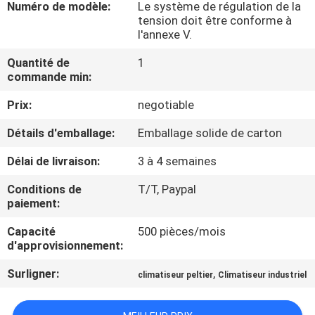
VISITE
Numéro de modèle:
Le système de régulation de la
tension doit être conforme à
D'USINE
l'annexe V.
Quantité de
1
CONTRÔLE
commande min:
DE
Prix:
negotiable
QUALITÉ
Détails d'emballage:
Emballage solide de carton
Délai de livraison:
3 à 4 semaines
CONTACT
Conditions de
T/T, Paypal
USA
paiement:
Capacité
500 pièces/mois
NOUVELLES
d'approvisionnement:
Surligner:
,
climatiseur peltier
Climatiseur industriel
CAS