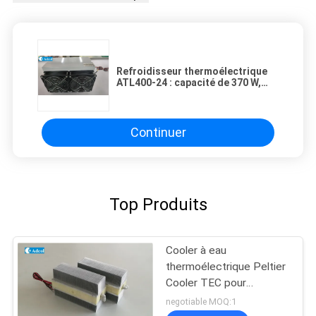
Refroidisseur thermoélectrique
ATL400-24 : capacité de 370 W,
sans réfrigérant, large plage de
température
Continuer
Top Produits
Cooler à eau
thermoélectrique Peltier
Cooler TEC pour
équipement médical
negotiable MOQ:1