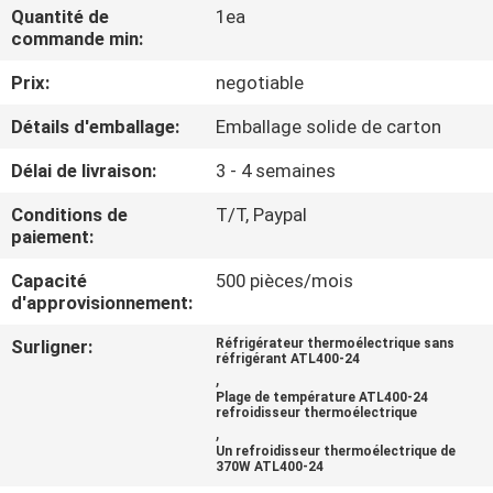
VISITE
Quantité de
1ea
commande min:
D'USINE
Prix:
negotiable
CONTRÔLE
Détails d'emballage:
Emballage solide de carton
DE
Délai de livraison:
3 - 4 semaines
QUALITÉ
Conditions de
T/T, Paypal
paiement:
CONTACT
Capacité
500 pièces/mois
USA
d'approvisionnement:
Surligner:
Réfrigérateur thermoélectrique sans
réfrigérant ATL400-24
NOUVELLES
,
Plage de température ATL400-24
refroidisseur thermoélectrique
,
CAS
Un refroidisseur thermoélectrique de
370W ATL400-24