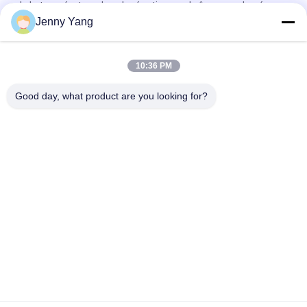
de la température dans la réaction en chaîne par polymérase
Jenny Yang
Module de refroidissement à 4 trous Conçu pour la régulation
de la température dans la réaction en chaîne de la polymérase
10:36 PM
Puissance de refroidissement 10W Assemblage de
refroidisseur thermoélectrique air à air ATA010-05
Good day, what product are you looking for?
Catégories populaires
Tous
Refroidisseur 
Climatiseur 
Thermoélectrique 
Thermoélectrique
De Peltier
Réglageur De 
Refroidisseur 
Plaque Peltier
Liquide 
Thermoélectrique
Chiller À Eau 
Bains 
Thermoélectrique
Thermoélectriques 
Peltier
Déshumidificateur 
Modules 
Thermoélectrique 
Thermoélectriques 