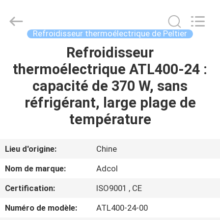
Adcol
Electronics
(Guangzhou)
Co.,
Ltd..
Refroidisseur thermoélectrique de Peltier
All
Rights
Refroidisseur
MAISON
Reserved.
thermoélectrique ATL400-24 :
PRODUITS
capacité de 370 W, sans
réfrigérant, large plage de
VIDÉOS
température
AU
Lieu d'origine:
Chine
SUJET
Nom de marque:
Adcol
DE
Certification:
ISO9001 , CE
NOUS
Numéro de modèle:
ATL400-24-00