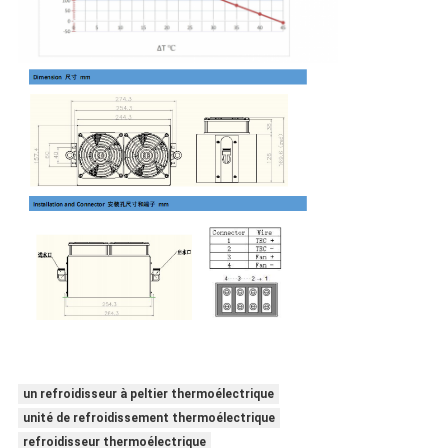
un refroidisseur à peltier thermoélectrique
unité de refroidissement thermoélectrique
refroidisseur thermoélectrique