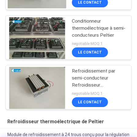
LE CONTACT
Conditionneur
thermoélectrique à semi-
conducteurs Peltier
negotiable MOQ:1
LE CONTACT
Refroidissement par
semi-conducteur
Refroidisseur
thermoélectrique liquide
negotiable MOQ:1
LE CONTACT
Refroidisseur thermoélectrique de Peltier
Module de refroidissement à 24 trous conçu pour la régulation