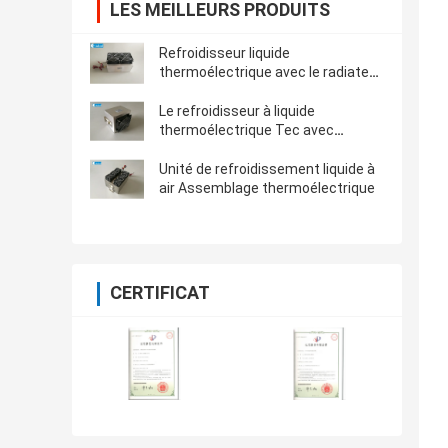
LES MEILLEURS PRODUITS
Refroidisseur liquide
thermoélectrique avec le radiateur
et la capacité 300W de
refroidissement
Le refroidisseur à liquide
thermoélectrique Tec avec
dissipateur thermique
Unité de refroidissement liquide à
air Assemblage thermoélectrique
CERTIFICAT