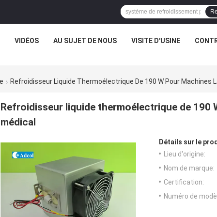
Re
VIDÉOS
AU SUJET DE NOUS
VISITE D'USINE
CONTR
ue
Refroidisseur Liquide Thermoélectrique De 190 W Pour Machines L
Refroidisseur liquide thermoélectrique de 190 
médical
Détails sur le prod
Lieu d'origine:
Nom de marque:
Certification:
Numéro de modèl