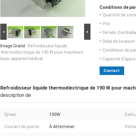
Conditions de pai
Quantité de com
Prix:
Détails d'emballa
Délai de livraison:
Image Grand :
Refroidisseur liquide
Conditions de pa
thermoélectrique de 190 W pour machines
laser appareil médical
Capacité d'appr
Contact
Refroidisseur liquide thermoélectrique de 190 W pour machi
description de
Qmax:
190W
Exécu
Courant de pointe:
À déterminer
Volta