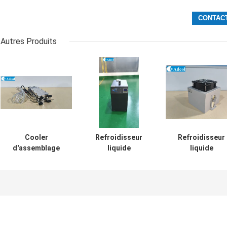
Autres Produits
Cooler
Refroidisseur
Refroidisseur
d'assemblage
liquide
liquide
d'air à liquide de
thermoélectrique
thermoélectriq
100 W pour
compact avec
haute
l'équipement et le
dissipateurs de
performance d
laboratoire
chaleur à haute
190 W pour lase
d'équipement de
densité et
industriels et
boissons et
ventilateurs de
médicaux
d'instruments
nom pour la