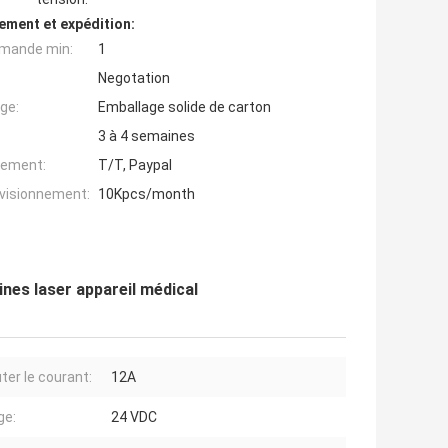
ement et expédition:
mande min:
1
Negotation
ge:
Emballage solide de carton
3 à 4 semaines
iement:
T/T, Paypal
ovisionnement:
10Kpcs/month
nes laser appareil médical
ter le courant:
12A
ge:
24 VDC