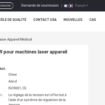
Demande de soumission
|
French
cherche
ÔLE DE QUALITÉ
CONTACT USA
NOUVELLES
CAS
aser Appareil Médical
W pour machines laser appareil
uit:
Chine
Adcol
ISO9001, CE
e:
Le réglage de la tension est effectué à
l'aide d'un système de régulation de la
tension.