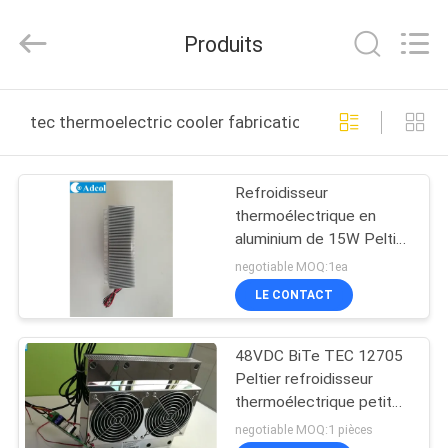
Adcol
Electronics
(Guangzhou)
Produits
Co.,
Ltd..
All
Rights
MAISON
Reserved.
tec thermoelectric cooler fabrication en ligne
PRODUITS
Refroidisseur
thermoélectrique en
VIDÉOS
aluminium de 15W Peltier
moins que le niveau
negotiable MOQ:1ea
sonore 25dB
AU
LE CONTACT
SUJET
48VDC BiTe TEC 12705
DE
Peltier refroidisseur
NOUS
thermoélectrique petit
réfrigérateur
negotiable MOQ:1 pièces