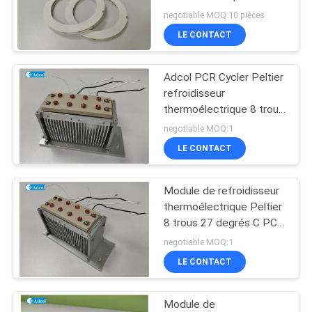
PLAN
semi-conducteurs TBA
negotiable MOQ:10 pièces
DU
LE CONTACT
SITE
Adcol PCR Cycler Peltier
refroidisseur
PRIVACY
thermoélectrique 8 trous
refroidissement
POLICY
negotiable MOQ:1
thermique TEC
LE CONTACT
Module de refroidisseur
thermoélectrique Peltier
8 trous 27 degrés C PCR
thermique
negotiable MOQ:1
LE CONTACT
Module de