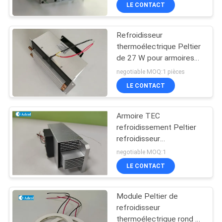
VISITE
LE CONTACT
D'USINE
Refroidisseur
thermoélectrique Peltier
CONTRÔLE
de 27 W pour armoires
DE
extérieures de
negotiable MOQ:1 pièces
télécommunication
QUALITÉ
LE CONTACT
Armoire TEC
CONTACT
refroidissement Peltier
USA
refroidisseur
thermoélectrique 8 trous
negotiable MOQ:1
climatiseur
NOUVELLES
LE CONTACT
Module Peltier de
CAS
refroidisseur
thermoélectrique rond à