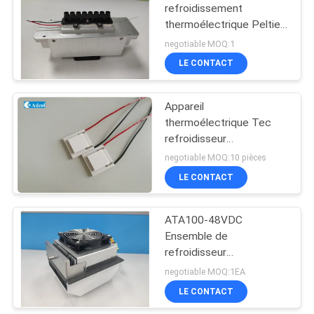
refroidissement
thermoélectrique Peltier
sensible, cyclone
negotiable MOQ:1
thermique PCR à huit
LE CONTACT
trous
Appareil
thermoélectrique Tec
refroidisseur
thermoélectrique Peltier
negotiable MOQ:10 pièces
appliqué dans le mini
LE CONTACT
réfrigérateur
ATA100-48VDC
Ensemble de
refroidisseur
thermoélectrique d'air à
negotiable MOQ:1EA
air
LE CONTACT